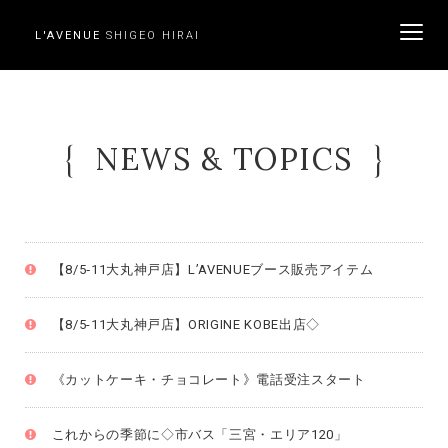
L'AVENUE
SHIGEO HIRAI
ME
NEWS & TOPICS
【8/5‐11大丸神戸店】L’AVENUEブース販売アイテム
【8/5-11大丸神戸店】ORIGINE KOBE出店◇
《カットケーキ・チョコレート》電話受注スタート
これからの季節に◇市バス「三宮・エリア120」