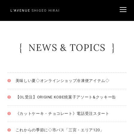
L'AVENUE
SHIGEO HIRAI
ME
NEWS & TOPICS
美味しい夏◇オンラインショップ冷凍便アイテム◇
【OL受注】ORIGINE KOBE焼菓子アソート&クッキー缶
《カットケーキ・チョコレート》電話受注スタート
これからの季節に◇市バス「三宮・エリア120」