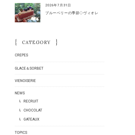
2026年7月31日
ブルーベリーの季節◇ヴィオレ
CATEGORY
CREPES
GLACE＆SORBET
VIENOISERIE
NEWS
RECRUIT
CHOCOLAT
GATEAUX
TOPICS