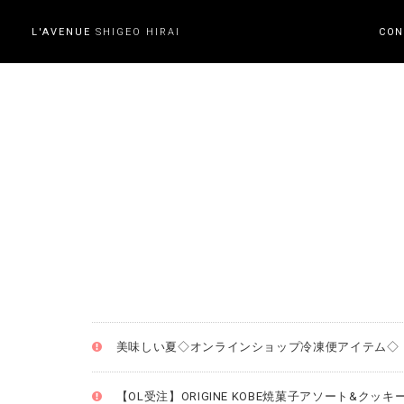
L'AVENUE
SHIGEO HIRAI
CON
美味しい夏◇オンラインショップ冷凍便アイテム◇
【OL受注】ORIGINE KOBE焼菓子アソート&クッキ