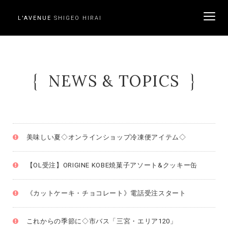
L'AVENUE
SHIGEO HIRAI
ME
NEWS & TOPICS
美味しい夏◇オンラインショップ冷凍便アイテム◇
【OL受注】ORIGINE KOBE焼菓子アソート&クッキー缶
《カットケーキ・チョコレート》電話受注スタート
これからの季節に◇市バス「三宮・エリア120」