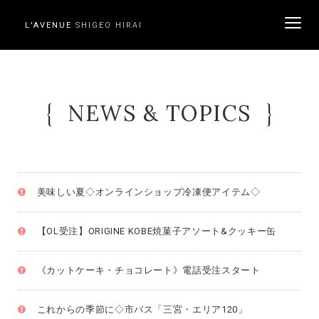
L'AVENUE
SHIGEO HIRAI
ME
NEWS & TOPICS
美味しい夏◇オンラインショップ冷凍便アイテム◇
【OL受注】ORIGINE KOBE焼菓子アソート&クッキー缶
《カットケーキ・チョコレート》電話受注スタート
これからの季節に◇市バス「三宮・エリア120」