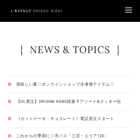
L'AVENUE
SHIGEO HIRAI
ME
NEWS & TOPICS
美味しい夏◇オンラインショップ冷凍便アイテム◇
【OL受注】ORIGINE KOBE焼菓子アソート&クッキー缶
《カットケーキ・チョコレート》電話受注スタート
これからの季節に◇市バス「三宮・エリア120」