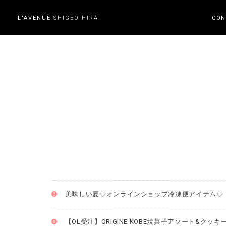
L'AVENUE
SHIGEO HIRAI
CON
美味しい夏◇オンラインショップ冷凍便アイテム◇
【OL受注】ORIGINE KOBE焼菓子アソート&クッキ