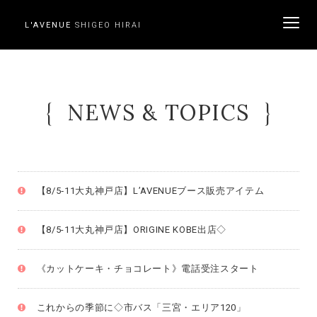
L'AVENUE
SHIGEO HIRAI
ME
NEWS & TOPICS
【8/5‐11大丸神戸店】L’AVENUEブース販売アイテム
【8/5-11大丸神戸店】ORIGINE KOBE出店◇
《カットケーキ・チョコレート》電話受注スタート
これからの季節に◇市バス「三宮・エリア120」