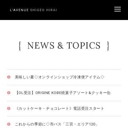
L'AVENUE
SHIGEO HIRAI
ME
NEWS & TOPICS
美味しい夏◇オンラインショップ冷凍便アイテム◇
【OL受注】ORIGINE KOBE焼菓子アソート&クッキー缶
《カットケーキ・チョコレート》電話受注スタート
これからの季節に◇市バス「三宮・エリア120」